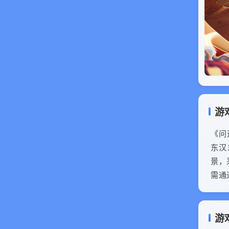
游
《问
东汉
景，
需通
游