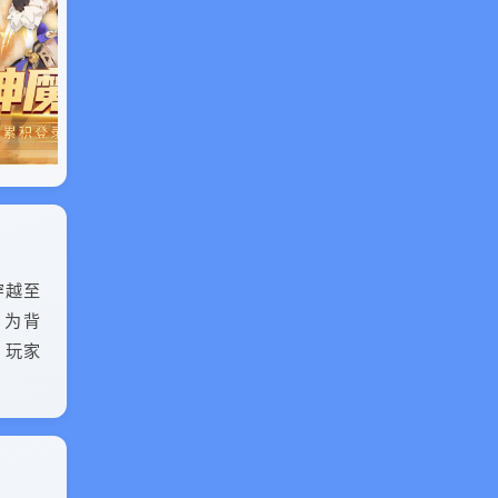
穿越至
》为背
。玩家