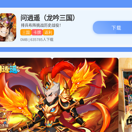
问逍遥（龙吟三国）
排兵布阵挑战历史战役！
下载
三国
卡牌
返利
0MB | 635785人下载